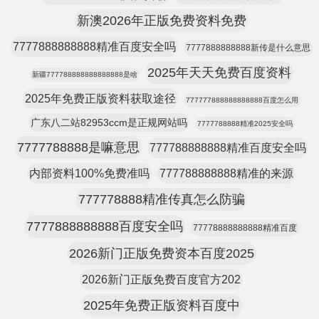
新澳2026年正版免费资料免费
7777888888888精准百度安全吗
7777888888888新传是什么意思
2025年天天免费百度资料
新疆777788888888888888是啥
2025年免费正版资料获取途径
777777888888888888百度怎么用
广东八二站82953ccm是正规网站吗
7777788888精准2025安全吗
7777788888是嘛意思
777788888888精准百度安全吗
内部资料100%免费准吗
777788888888精准的来源
777778888精准传真怎么防骗
7777888888888百度安全吗
77778888888888精准百度
2026新门正版免费资本百度2025
2026新门正版免费百度官方202
2025年免费正版资料百度中