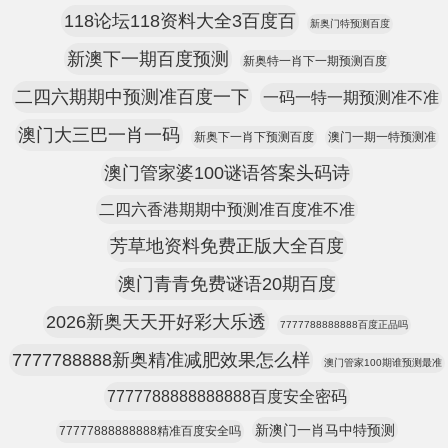
118论坛118资料大全3百度百
新奥门特预测百度
新澳下一期百度预测
新奥特一肖下一期预测百度
二四六期期中预测准百度一下
一码一特一期预测准不准
澳门大三巴一肖一码
新奥下一肖下预测百度
澳门一期一特预测准
澳门管家婆100谜语答案头码诗
二四六香港期期中预测准百度准不准
芳草地资料免费正版大全百度
澳门青青免费谜语20期百度
2026新奥天天开好彩大乐透
7777788888888百度正品吗
7777788888新奥精准减肥效果怎么样
澳门管家100期谁预测最准
7777788888888888百度安全密码
新澳门一肖马中特预测
77777888888888精准百度安全吗