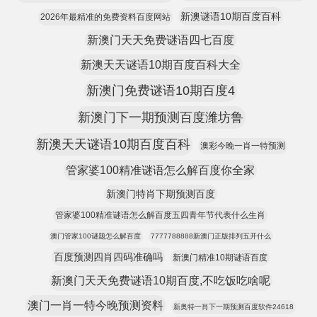
新澳谜语10期百度百科
2026年最精准的免费资料百度网站
新澳门天天免费谜语四七百度
新澳天天谜语10期百度百科大全
新澳门免费谜语10期百度4
新澳门下一期预测百度潍坊鲁
新澳天天谜语10期百度百科
澳彩今晚一肖一特预测
管家婆100精准谜语怎么解百度你全家
新澳门特肖下期预测百度
管家婆100精准谜语怎么解百度五四青年节代表什么生肖
澳门管家100谜题怎么解百度
7777788888新澳门正版排列五开什么
百度预测四肖四码准确吗
新澳门精准10期谜语百度
新澳门天天免费谜语10期百度,不吃饭吃啥呢
澳门一肖一特今晚预测资料
新奥特一肖下一期预测百度软件24618