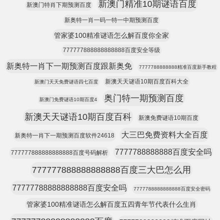
新澳门精准10期谜语百度
新澳门特肖下期预测百度
新奥特一肖一码一特一中期预测百度
管家婆100精准谜语怎么解百度你全家
777777888888888888百度安全等级
新奥特一肖下一期预测百度跟新奥免
7777788888888精准百度新手教程
新澳天天谜语10期百度百科大全
新澳门天天免费谜语四七百度
奥门特一期预测百度
新澳门免费谜语10期百度4
新澳天天谜语10期百度百科
新澳免费谜语10期百度
大三巴免费资料大全百度
新奥特一肖下一期预测百度软件24618
7777788888888百度安全吗
777777888888888888百度号码解析
777777888888888888百度三大巴怎么用
77777788888888888百度安全吗
7777788888888888百度安全密码
管家婆100精准谜语怎么解百度五四青年节代表什么生肖