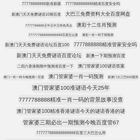
77778888888新准新疆
7777888888888精准百度安全吗
大巴三免费资料大全百度网盘
新澳门天天免费谜语10期百度
澳彩十二生肖预测
7777788888王中王中王特色亮点
777777888888888888百度怎么搜
澳彩一肖一码下期预测
7777888888精准管家安全吗
新澳门天天免费谜语论坛百度100
新澳门天天免费谜语百度论坛
新澳一下期预测百度
澳门管家婆100谜语答案
二四六香港期期中预测准百度一下
澳门管家婆一肖一码预测
澳门一肖一特今晚预测一百度
新澳门大三巴600图库
澳门管家婆100准谜语今天25年
7777788888精准一肖一码的背景故事没查
澳门管家婆100精准香港谜语今天的谜语香港的谜
管家婆三期必出一期预测今晚百度管67
777777888888888888百度三大巴怎么用