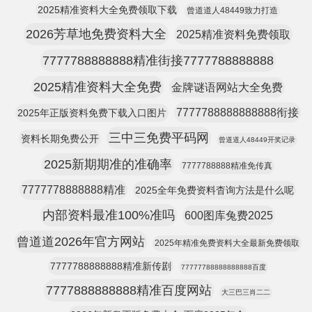
2025精准资料大全免费领取下载
曾道道人48449致力打造
2026芳草地免费资料大全
2025精准资料免费领取
7777788888888精准街接7777788888888
2025精准资料大全免费
金牌谜语网站大全免费
7777788888888888衔接
2025年正版资料免费下载入口图片
三中三免费平码网
资料长期免费公开
曾道道人48449开奖记录
2025新期期准的准确率
7777788888精准免传真
7777778888888精准
2025全年免费资料杳询方法是什么呢
内部资料最准100%准吗
600图库兔费2025
曾道道2026年官方网站
2025年精准免费资料大全最新免费领取
7777788888888精准新传剧
77777788888888888百度
7777888888888精准百度网站
大三巴三肖二二