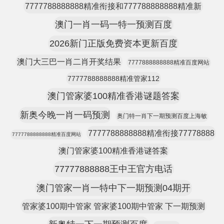
7777788888888精准衔接和777788888888精准新
澳门一肖一码一特一预测百度
2026新门正版免费资本更新百度
澳门大三巴一肖二肖开奖结果
7777888888888精准百度网站
7777788888888精准管家112
澳门管家婆100精准香港谜题答案
新奥今晚一肖一码预测
奥门特一肖下一期预测百度上海敏
7777788888888精准衔接77778888
7777788888888精准百度网站
澳门管家婆100精准香港谜答案
77777888888王中王官方电话
澳门管家一肖一特中下一期预测04期开
管家婆100期中管家 管家婆100期中管家 下一期预测