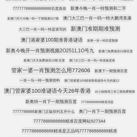
新澳今晚一肖一特预测和二字
777777888888888888百度真假
澳门大三巴一肖一码一特大鹏湾美康
新澳门开六今晚一特一下期预测327期
新澳门准期期准预测
大三巴一肖一码一特是谁写的
澳门港家婆100期准香港谜语
新奥一肖一码百度预测
新奥今晚开一肖预测视频2O2511,1O号九
新澳门免费谜语10期百度
新澳门天天免费谜语10期-百度
澳门大三巴一肖一码一特老板是谁
管家一婆一肖预测怎么用772606
新澳下一期预测百度
一肖一马一特一预测资料
澳门管家婆100精准香港谜语今天的谜12
澳门管家婆100准谜语今天26年香港
白小姐精准三肖三期免费预测
新奥特一肖下一期预测百度
77788888888精准消息
奥门一肖下一期预测百度
7777788888新澳门正版排列五开什么
7777888888888精准百度网站927344
7777888888888精准是正品吗777788888888精准