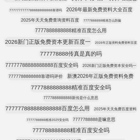
2026年最新免费资料大全百度
77777777777888888888888靠谱吗
2025年天天免费查询资料百度
7777888888精准怎么防骗
7777888888888精准百度怎么用
2026新门正版免费资本更新百度一
2026年正版资料免费资料百度
777778888传真是真的吗
77777788888888888百度安全吗
2026新门正版免费资本安全吗一
新澳2026年正版免费资料免费
7777788888888靠谱吗评价
7777888888888精准百度安全吗
7777888888888新传是什么意思
777777888888888888百度怎么用
2025年天天免费百度资料
7777788888是嘛意思
7777788888精准2025安全吗
777788888888精准百度安全吗