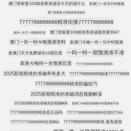
澳门管家婆100精准香港谜语今天的谜什么
新澳门一肖马中特预测
澳门管家婆100精准香港谜语
7777788888888精准街接777778888888
澳门管家婆100精准香港谜题答案9947
奥特一肖下一期预测百度
澳门一肖一特今晚预测资料
新澳门今晚一肖一马中特预测
一码一特一期预测准不准
新澳门天天免费谜语10期百度
新奥今晚特一肖预测百度
7777788888888888靠谱吗
2025新期期准的准确率有多大
7777788888888精准777778888
7777888888888精准防骗技巧
2025新期期准的准确消息视频解读
2025新期期准的准确消息视频解析
新澳门今晚四肖期期中特预测准不准
777788888888精准是正品吗
777777888888888888百度927344
77778888888888精准,避免虚假
77777777788888888百度网站