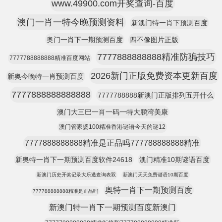
www.49900.com开奖查询-百度
澳门一肖一特今晚预测资料
新澳门特一肖下预测百度
奥门一肖下一期预测百度
四不像图片正版
7777888888888精准防骗技巧
7777788888888精准百度网站
2026新门正版免费资本更新百度
新奥今晚特一肖预测百度
7777888888888888
7777788888新澳门正版排列五开什么
澳门大三巴一肖一码一特大鹏湾美康
澳门管家婆100精准香港谜语今天的谜12
7777888888888精准是正品吗777788888888精准
新奥特一肖下一期预测百度软件24618
澳门精准10期谜语百度
新澳门历史开奖记录大乐透查询表双
新澳门天天免费谜语10期百度
奥特一肖下一期预测百度
777788888888精准是正品吗
新澳门特一肖下一期预测百度新澳门