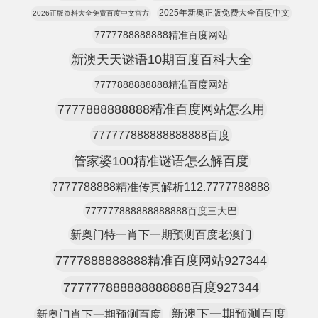
2025年新奥正版免费大全百度中文
2026正版资料大全免费百度中文宫方
7777788888888精准百度网站
新澳天天谜语10期百度百科大全
7777888888888精准百度网站
7777888888888精准百度网站怎么用
777777888888888888百度
管家婆100精准谜语怎么解百度
7777788888精准传真解析112.7777788888
777777888888888888百度三大巴
新奥门特一肖下一期预测百度老澳门
7777888888888精准百度网站927344
777777888888888888百度927344
新澳下一期预测百度
新奥门肖下一期预测百度