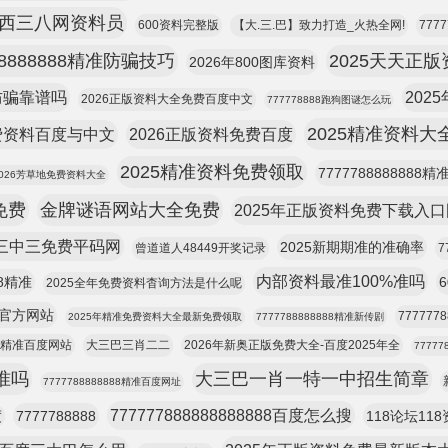
西三八网资料员
600资料完整版
【大.三.巴】致力打造_火热全网!
777
88888888精准防骗技巧
2025天天正
2026年800图库资料
准防骗靠谱吗
202
2026正版资料大全免费百度中文
777778888跑狗图谜怎么玩
2025精准资料
免费资料百度与中文
2026正版资料免费百度
2025精准资料免费领取
7777788888888精
2026芳草地免费资料大全
免费
金牌谜语网站大全免费
2025年正版资料免费下载入
三中三免费平码网
2025新期期准的准确率
曾道道人48449开奖记录
7
内部资料最准100%准吗
88精准
2025全年免费资料杳询方法是什么呢
年官方网站
777777
2025年精准免费资料大全最新免费领取
7777788888888精准新传剧
888精准百度网站
大三巴三肖二二
2026年新奥正版免费大全-百度2025年全
7777
准吗
大三巴一肖一特一中招生简章
7777788888888精准百度网址
777777888888888888百度怎么搜
度
7777788888
118论坛1