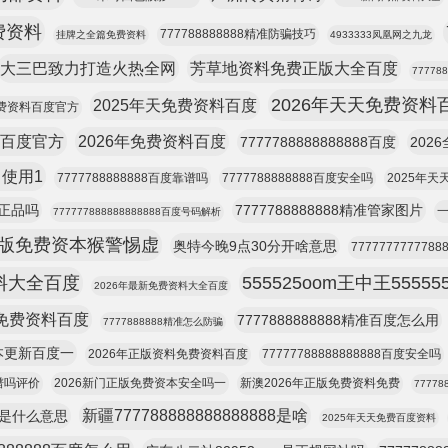
免费资料
777788888888精准防骗技巧
挂牌之全篇免费资料
4933333凤凰网之九龙
大三巴致力打造火热全网
芳草地资料免费正版大全百度
7777
2026年天天免费资料百
2025年天免费资料百度
免费资料百度官方
料百度官方
2026年免费资料百度
7777788888888888百度
202
常使用1
7777788888888百度靠谱吗
7777788888888百度安全吗
2025年
准正品吗
7777788888888精准管家图片
777777888888888888百度号码解析
正版免费资本猴警惕虚
奥特今晚9点30分开啥意思
777777777778
料大全百度
555525oom王中王555
2026年最新免费资料大全百度
库免费资料百度
7777888888888精准百度怎么用
7777888888精准怎么防骗
本更新百度一
2026年正版资料免费资料百度
77777788888888888百度安全吗
靠谱吗评价
2026新门正版免费资本安全吗一
新澳2026年正版免费资料免费
7777
新疆777788888888888888是啥
新传是什么意思
2025年天天免费百度资料