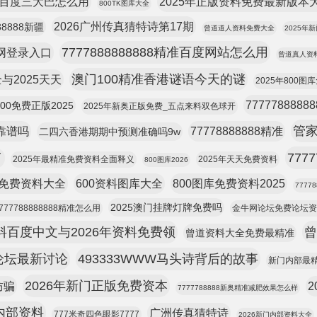
8888百度三大巴怎么用
2025年正版资料免费最新版本
800TK图库大全
2026广州传真猜特诗第17期
888888新疆
曾道道人资料免费大全
2025年
7777888888888精准百度网站怎么用
m官网登录入口
曾道真人资
澳门100精准香港谜语今天的谜
与2025天天
2025年800图
777778888
00免费正版2025
2025年新奥正版免费_五点来料双色球开
管家
准靠谱吗
77778888888精准
二四六香港期期中预测准确吗9w
777
丫
2025年最精准免费资料全面释义
2025年天天免费资料
800图库2026
坛免费资料大全
600资料图库大全
800图库免费资料2025
7777
2025澳门挂牌灯牌免费吗
777788888888精准怎么用
金牛网论坛免费论坛资
料百度中文与2026年资料免费领
曾
曾道资料大全免费最精准
论坛最新讨论
493333WWW马头诗背后的故事
新门内部最
2026年新门正版免费资本
防骗
7777788888新奥精准减肥效果怎么样
内部资料
广洲传真猜特诗
777米奇四色眼影7777
2026新门内部资料大全