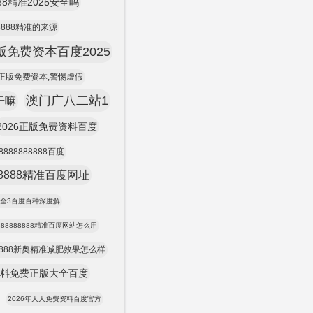
888精准2025安全吗
88888精准的来源
版免费资本百度2025
门正版免费资本,警惕虚假
澳门广八二站1
电干嘛
2026正版免费资料百度
88888888888百度
888888精准百度网址
大全3百度百种深度解
7888888888精准百度网站怎么用
88888新奥精准减肥效果怎么样
料免费正版大全百度
2026年天天免费资料百度官方