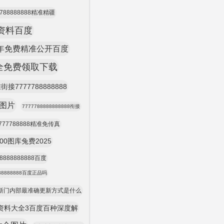
7788888888精准精疆
版资料百度
5年免费精准公开百度
大全免费领取下载
准街接7777788888888
口图片
7777788888888888衔接
777788888精准免传真
600图库兔费2025
88888888888百度
788888888百度正品吗
新门内部最准确更新方式是什么
18资料大全3百度百种深度解