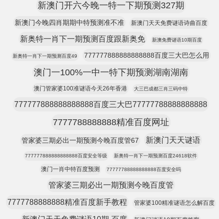
新澳门开六今晚一特一下期预测327期
新澳门今晚四肖期期中特预测准不准
新澳门天天免费谜语诗曲百度
新奥特一肖下一期预测百度跟新奥免
新澳免费谜语10期百度
777777888888888888百度三大巴怎么用
新奥特一肖下一期预测百度49
澳门一100%一中一特下期预测湖南湖南
澳门管家婆100准谜语今天26年香港
大三巴成都三肖三码中特
777777888888888888百度三大巴77777788888888888
7777788888888精准百度网址
新澳门天天谜语
管家婆三期必出一期预测今晚百度管67
777777888888888888百度安全等级
新奥特一肖下一期预测百度24618软件
澳门一肖中特百度预测
77777788888888888百度安全吗
管家婆三期必出一期预测今晚百度管
7777788888888精准百度新手教程
管家婆100精准谜语怎么解百度