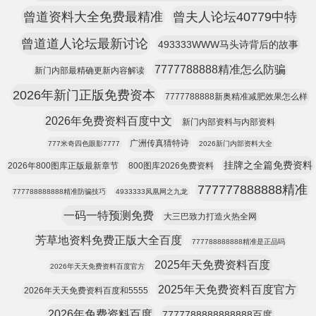
曾道资料大全免费最精准
曾夫人论坛40779中特
曾道道人论坛最新讨论
493333WWW马头诗背后的故事
7777788888精准怎么防骗
新门内部最精确更新内容解读
2026年新门正版免费资本
7777788888新奥精准减肥效果怎么样
2026年免费资料百度中文
新门内部资料与内部资料
广洲传真猜特诗
777米奇四色眼影7777
2026新门内部资料大全
挂牌之全篇免费资料
2026年800图库正版最新章节
800图库2026免费资料
777777888888精准
777788888888精准防骗技巧
4933333凤凰网之九龙
一码一特预测免费
大三巴致力打造火热全网
芳草地资料免费正版大全百度
777788888888精准是正品吗
2025年天免费资料百度
2026年天天免费资料百度官方
2025年天免费资料百度官方
2026年天天免费资料百度和5555
2026年免费资料百度
7777788888888888百度