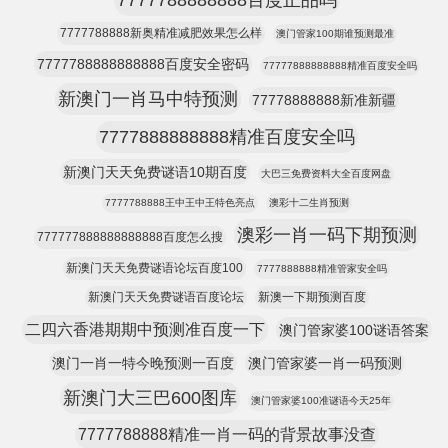
7777788888888百度正品吗
7777788888新奥精准减肥效果怎么样
澳门管家100期谁预测最准
7777788888888888百度安全密码
77777888888888精准百度安全吗
新澳门一肖马中特预测
77778888888新准新疆
7777888888888精准百度安全吗
新澳门天天免费谜语10期百度
大巴三免费资料大全百度网盘
7777788888王中王中王特色亮点
澳彩十二生肖预测
澳彩一肖一码下期预测
777777888888888888百度怎么搜
新澳门天天免费谜语论坛百度100
7777888888精准管家安全吗
新澳门天天免费谜语百度论坛
新澳一下期预测百度
二四六香港期期中预测准百度一下
澳门管家婆100谜语答案
澳门一肖一特今晚预测一百度
澳门管家婆一肖一码预测
新澳门大三巴600图库
澳门管家婆100准谜语今天25年
7777788888精准一肖一码的背景故事没查