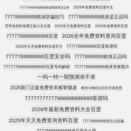
2026年免费资料百度中文
7777788888新奥精准减肥效果怎么样
777788888888精准防骗技巧
777788888888精准是正品吗
芳草地资料免费正版大全百度
2025年天免费资料百度
2026年免费资料百度
2026全年免费资料查询百度
7777788888888888百度
7777788888888百度靠谱吗
2026年天天免费资料百度官方
7777788888888百度安全吗
77778888888精准正品吗
777777888888888888百度号码解析
7777788888888精准管家图片
一码一特一期预测准不准
2026新门正版免费资本猴警惕虚
奥特今晚9点30分开啥意思
77777777777888888888888靠谱吗
2026年最新免费资料大全百度
2025年天天免费查询资料百度
7777888888精准怎么防骗
7777888888888精准百度怎么用