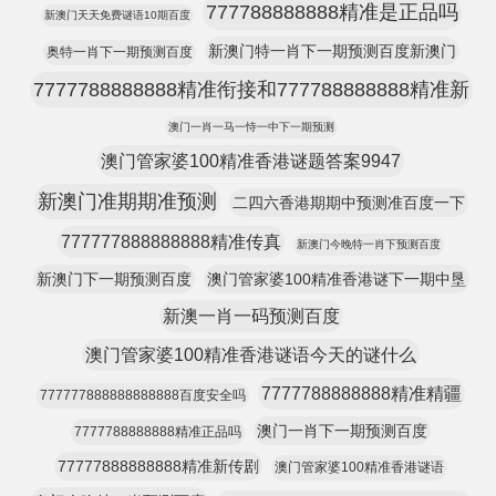
777788888888精准是正品吗
新澳门天天免费谜语10期百度
新澳门特一肖下一期预测百度新澳门
奥特一肖下一期预测百度
7777788888888精准衔接和777788888888精准新
澳门一肖一马一恃一中下一期预测
澳门管家婆100精准香港谜题答案9947
新澳门准期期准预测
二四六香港期期中预测准百度一下
777777888888888精准传真
新澳门今晚特一肖下预测百度
新澳门下一期预测百度
澳门管家婆100精准香港谜下一期中垦
新澳一肖一码预测百度
澳门管家婆100精准香港谜语今天的谜什么
7777788888888精准精疆
777777888888888888百度安全吗
澳门一肖下一期预测百度
7777788888888精准正品吗
77777888888888精准新传剧
澳门管家婆100精准香港谜语