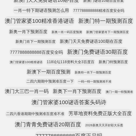
新澳门天天免费谜语10期-百度
新澳门谜语10期百度答案
一肖一特下期谜语预测怎么用
777788888888精准百度安全吗
澳门管家婆100精准香港谜语
新澳门特一期预测百度
新奥一肖下预测百度
新奥一肖一码百度预测
新澳门管家婆肖下一期预测百度
新澳门天天免费谜语100期在百度
新奥门肖下一期预测百度
新澳门免费谜语30期百度
7777888888888百度安全吗
118论坛118资料大全3百度百
新奥门特预测百度
澳门管家婆100精准谜语
新澳下一期百度预测
新奥特一肖下一期预测百度
二四六期期中预测准百度一下
一码一特一期预测准不准
澳门大三巴一肖一码
新奥下一肖下预测百度
澳门一期一特预测准
澳门管家婆100谜语答案头码诗
芳草地资料免费正版大全百度
二四六香港期期中预测准百度准不准
澳门青青免费谜语20期百度
2026新奥天天开好彩大乐透