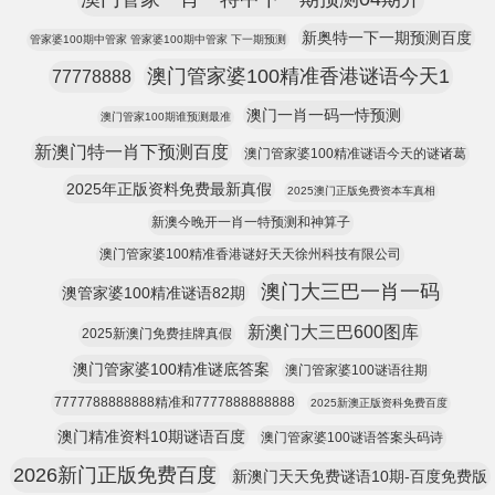
新奥特一下一期预测百度
管家婆100期中管家 管家婆100期中管家 下一期预测
澳门管家婆100精准香港谜语今天1
77778888
澳门一肖一码一恃预测
澳门管家100期谁预测最准
新澳门特一肖下预测百度
澳门管家婆100精准谜语今天的谜诸葛
2025年正版资料免费最新真假
2025澳门正版免费资本车真相
新澳今晚开一肖一特预测和神算子
澳门管家婆100精准香港谜好天天徐州科技有限公司
澳门大三巴一肖一码
澳管家婆100精准谜语82期
新澳门大三巴600图库
2025新澳门免费挂牌真假
澳门管家婆100精准谜底答案
澳门管家婆100谜语往期
7777788888888精准和7777888888888
2025新澳正版资科免费百度
澳门精准资料10期谜语百度
澳门管家婆100谜语答案头码诗
2026新门正版免费百度
新澳门天天免费谜语10期-百度免费版