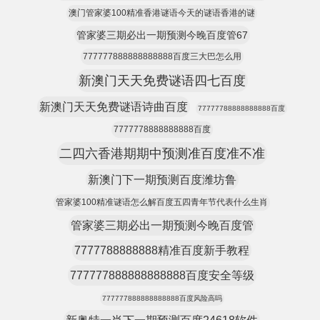
澳门管家婆100精准香港谜语今天的谜语香港的谜
管家婆三期必出一期预测今晚百度管67
777777888888888888百度三大巴怎么用
新澳门天天免费谜语四七百度
新澳门天天免费谜语诗曲百度
77777788888888888百度
7777778888888888百度
二四六香港期期中预测准百度准不准
新澳门下一期预测百度潍坊鲁
管家婆100精准谜语怎么解百度五四青年节代表什么生肖
管家婆三期必出一期预测今晚百度管
7777788888888精准百度新手教程
777777888888888888百度安全等级
777777888888888888百度风险高吗