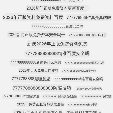
2026新门正版免费资本更新百度一
2026年正版资料免费资料百度
777778888传真是真的吗
77777788888888888百度安全吗
2026新门正版免费资本安全吗一
7777788888888靠谱吗评价
新澳2026年正版免费资料免费
7777888888888精准百度安全吗
7777888888888新传是什么意思
777777888888888888百度怎么用
2025年天天免费百度资料
7777788888精准2025安全吗
7777788888是嘛意思
777788888888精准百度安全吗
7777788888888888防骗技巧
内部资料100%免费准吗
777788888888精准的来源
777778888精准传真怎么防骗
77778888888888精准百度
2025年免费正版资料获取途径
7777888888888来电干嘛
2026新门正版免费资本百度
内部资料100%准吗