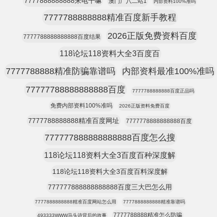
7777888888888来电干嘛
澳门广八二站1
内部资料100%准吗
7777788888888精准百度新手教程
2026正版免费资料百度
7777788888888888百度结果
118论坛118资料大全3百度百
7777788888精准防骗靠谱吗
内部资料最准100%准吗
77777788888888888百度
7777788888888百度正品吗
免费内部资料100%准吗
2026正版资料免费百度
7777788888888精准百度网址
7777778888888888百度
777777888888888888百度怎么搜
118论坛118资料大全3百度百种深度解
118论坛118资料大全3百度百料深度解
777777888888888888百度三大巴怎么用
7777888888888精准百度网站怎么用
7777888888888精准靠谱吗
7777788888精准怎么防骗
493333WWW马头诗背后的故事