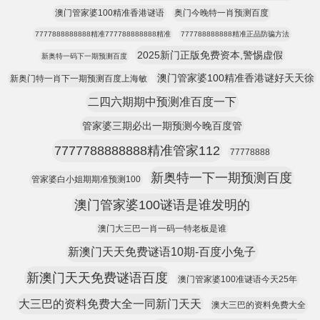
澳门管家婆100精准香港谜语
奥门今晚特一肖预测百度
7777888888888精准777788888888精准
777788888888精准正品防骗方法
2025新门正版免费资本,警惕虚假
新奥特一码下一期预测百度
澳门管家婆100精准香港谜好天天徐
新奥门特一肖下一期预测百度上海敏
二四六期期中预测准百度一下
管家婆三期必出一期预测今晚百度管
7777788888888精准管家112
77778888
新奥特一下一期预测百度
管家婆白小姐期期准预测100
澳门管家婆100谜语是谁发明的
澳门大三巴一肖一码一特老板是谁
新澳门天天免费谜语10期-百度小兔子
新澳门天天免费谜语百度
澳门管家婆100准谜语今天25年
大三巴的资料免费大全一同新门天天
澳大三巴的资料免费大全