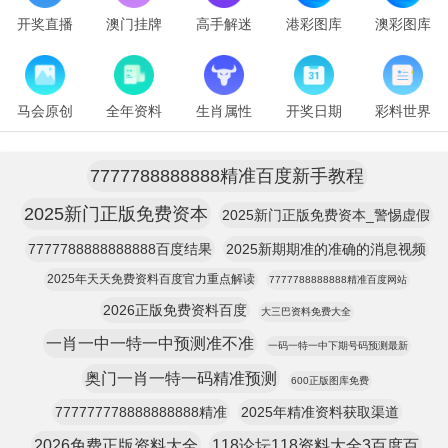
开奖直播
澳门挂牌
高手解迷
港彩图库
澳彩图库
马会原创
全年资料
生肖属性
开奖日期
彩料世界
7777788888888精准百度新手教程
2025新门正版免费资本
2025新门正版免费资本_警惕虚假
7777788888888888百度结果
2025新期期准的准确的消息视频
2025年天天免费资料百度官力重点解读
7777788888888精准百度网站
2026正版免费资料百度
大三巴资料免费大全
一肖一中一特一中预测准不准
一码一特一中下期号码预测最新
奥门一肖一特一码精准预测
600正版图库免费
777777778888888888精准
2025年精准资料获取渠道
2026免费正版资料大全
118论坛118资料大全3百度百