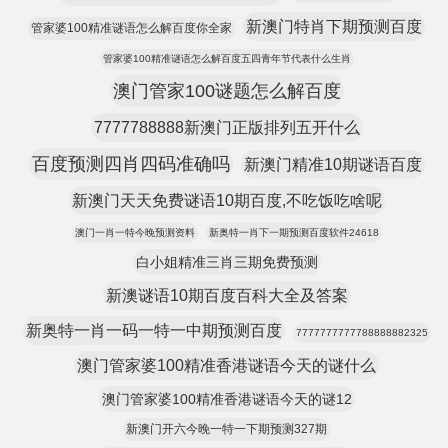
新澳门特肖下期预测百度
管家婆100精准谜语怎么解百度你全家
管家婆100精准谜语怎么解百度五四青年节代表什么生肖
澳门管家100谜题怎么解百度
7777788888新澳门正版排列五开什么
百度预测四肖四码准确吗
新澳门精准10期谜语百度
新澳门天天免费谜语10期百度,不吃饭吃啥呢
澳门一肖一特今晚预测资料
新奥特一肖下一期预测百度软件24618
白小姐精准三肖三期免费预测
新澳谜语10期百度百科大全及答案
新奥特一肖一码一特一中期预测百度
7777777777788888882325
澳门管家婆100精准香港谜语今天的谜什么
澳门管家婆100精准香港谜语今天的谜12
新澳门开六今晚一特一下期预测327期