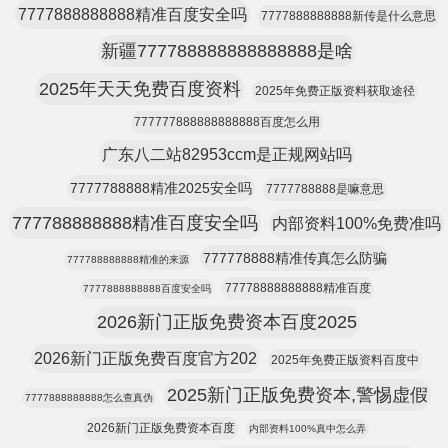
7777888888888精准百度安全吗
7777888888888新传是什么意思
新疆777788888888888888是啥
2025年天天免费百度资料
2025年免费正版资料获取途径
777777888888888888百度怎么用
广东八二站82953ccm是正规网站吗
7777788888精准2025安全吗
7777788888是嘛意思
777788888888精准百度安全吗
内部资料100%免费准吗
777778888精准传真怎么防骗
777788888888精准的来源
77778888888888精准百度
7777888888888百度安全吗
2026新门正版免费资本百度2025
2026新门正版免费百度官方202
2025年免费正版资料百度中
2025新门正版免费资本,警惕虚假
7777888888888怎么查真伪
2026新门正版免费资本百度
内部资料100%真中怎么弄