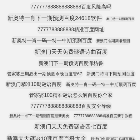
777777888888888888百度风险高吗
新奥特一肖下一期预测百度24618软件
奥门特一期预测百度
7777788888888精准百度网址
新奥特一肖一码一特一中期预测百度
新澳门准期期准预测
新澳门天天免费谜语诗曲百度
新澳门下一期预测百度潍坊鲁
管家婆三期必出一期预测今晚百度管67
新澳门特肖下期预测百度
新澳门精准10期谜语百度
新奥特一肖一码一特一中期预测百度
管家婆100精准谜语怎么解百度你全家
777777888888888888百度安全等级
新奥特一肖下一期预测百度跟新奥免
7777788888888精准百度新手教程
新澳门天天免费谜语四七百度
新澳天天谜语10期百度百科大全
新澳门免费谜语10期百度4