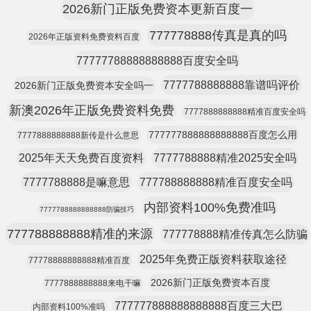
2026新门正版免费资本更新百度一
777778888传真是真的吗
2026年正版资料免费资料百度
77777788888888888百度安全吗
7777788888888靠谱吗评价
2026新门正版免费资本安全吗一
新澳2026年正版免费资料免费
7777888888888精准百度安全吗
777777888888888888百度怎么用
7777888888888新传是什么意思
2025年天天免费百度资料
7777788888精准2025安全吗
7777788888是嘛意思
777788888888精准百度安全吗
内部资料100%免费准吗
7777788888888888防骗技巧
777788888888精准的来源
777778888精准传真怎么防骗
2025年免费正版资料获取途径
77778888888888精准百度
2026新门正版免费资本百度
7777888888888来电干嘛
777777888888888888百度三大巴
内部资料100%准吗