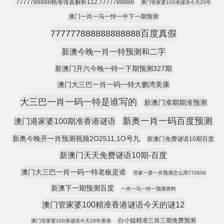
7777788888精准传真解析112.7777788888
澳门管家婆100准谜语今天25年
澳门一肖一马一恃一中下一期预测
777777888888888888百度真假
新澳今晚一肖一特预测和二字
新澳门开六今晚一特一下期预测327期
澳门大三巴一肖一码一特大鹏湾美康
大三巴一肖一码一特是谁写的
新澳门准期期准预测
新奥一肖一码百度预测
澳门港家婆100期准香港谜语
新奥今晚开一肖预测视频2O2511,1O号九
新澳门免费谜语10期百度
新澳门天天免费谜语10期-百度
澳门大三巴一肖一码一特老板是谁
管家一婆一肖预测怎么用772606
新澳下一期预测百度
一肖一马一特一预测资料
澳门管家婆100精准香港谜语今天的谜12
白小姐精准三肖三期免费预测
澳门管家婆100准谜语今天26年香港