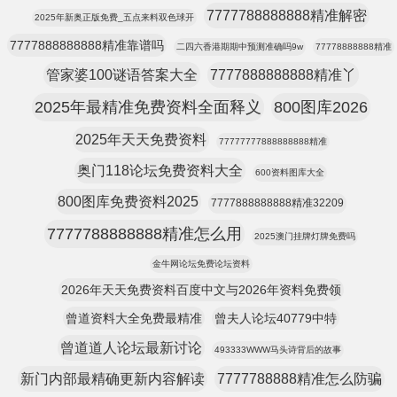
7777788888888精准解密
2025年新奥正版免费_五点来料双色球开
7777888888888精准靠谱吗
二四六香港期期中预测准确吗9w
77778888888精准
管家婆100谜语答案大全
7777888888888精准丫
2025年最精准免费资料全面释义
800图库2026
2025年天天免费资料
77777777888888888精准
奥门118论坛免费资料大全
600资料图库大全
800图库免费资料2025
7777888888888精准32209
7777788888888精准怎么用
2025澳门挂牌灯牌免费吗
金牛网论坛免费论坛资料
2026年天天免费资料百度中文与2026年资料免费领
曾道资料大全免费最精准
曾夫人论坛40779中特
曾道道人论坛最新讨论
493333WWW马头诗背后的故事
新门内部最精确更新内容解读
7777788888精准怎么防骗