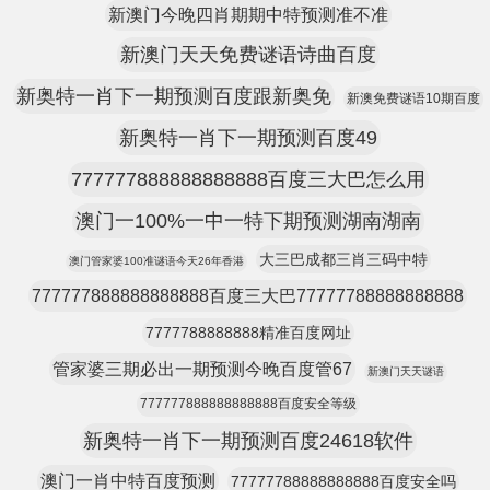
新澳门今晚四肖期期中特预测准不准
新澳门天天免费谜语诗曲百度
新奥特一肖下一期预测百度跟新奥免
新澳免费谜语10期百度
新奥特一肖下一期预测百度49
777777888888888888百度三大巴怎么用
澳门一100%一中一特下期预测湖南湖南
大三巴成都三肖三码中特
澳门管家婆100准谜语今天26年香港
777777888888888888百度三大巴77777788888888888
7777788888888精准百度网址
管家婆三期必出一期预测今晚百度管67
新澳门天天谜语
777777888888888888百度安全等级
新奥特一肖下一期预测百度24618软件
澳门一肖中特百度预测
77777788888888888百度安全吗