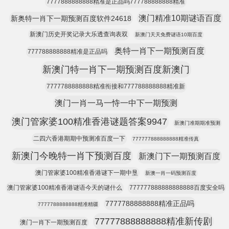
7777888888888精准是正品吗777788888888精准
澳门精准10期谜语百度
新奥特一肖下一期预测百度软件24618
新澳门历史开奖记录大乐透查询表双
新澳门天天免费谜语10期百度
奥特一肖下一期预测百度
777788888888精准是正品吗
新澳门特一肖下一期预测百度新澳门
7777788888888精准衔接和777788888888精准新
澳门一肖一马一恃一中下一期预测
澳门管家婆100精准香港谜题答案9947
新澳门准期期准预测
二四六香港期期中预测准百度一下
777777888888888精准传真
新澳门今晚特一肖下预测百度
新澳门下一期预测百度
澳门管家婆100精准香港谜下一期中垦
新澳一肖一码预测百度
澳门管家婆100精准香港谜语今天的谜什么
777777888888888888百度安全吗
7777788888888精准正品吗
7777788888888精准精疆
77777888888888精准新传剧
澳门一肖下一期预测百度