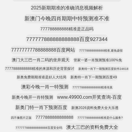
2025新期期准的准确消息视频解析
新澳门今晚四肖期期中特预测准不准
777788888888精准是正品吗
777777888888888888百度927344
77777777788888888百度网站
77778888888888精准,避免虚假
澳门大三巴一肖二码的坐井观天
管家一婆一肖预测预准100%免
7777888888888精准的来源和历史背景探讨
新奥特一肖下一期预测百度软件24618
新奥免费期期准谁是好人大结局
新奥特一肖下一期预测百度49
澳彩今晚一肖一特预测
7777788888888888精准传真
www.49900.com开奖查询-百度
新奥今晚开一肖特预测
新奥门特一肖下预测百度
新澳2026資料免费大全大乐透
7777888888888888
四不像图片正版
7777788888888精准是什么服务?
澳大三巴的资料免费大全
777777888888888888百度安全吗