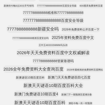
新奥特今晚9点30分开号有吗
777777888888888888百度安全等级
600图库免费资料百度
7777788888888精准和77777888888888
777777888888888888百度安全等级
7777888888888新疆安全吗
2026年免费资料公开百度一下
2025年资料免费百度中文
77777888888888精准百度安全吗
王中王493333WWW马头诗
2026年天天免费资料百度中文权威解读
7777888888888管家靠谱吗
2026全年免费资料大全查询百度
2026年最精准的免费资料百度网站
新澳门天天免费谜语四七百度
新澳谜语10期百度百科
新澳天天谜语10期百度百科大全
新澳门免费谜语10期百度4
新澳门下一期预测百度潍坊鲁
新澳天天谜语10期百度百科
澳彩今晚一肖一特预测