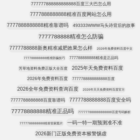
777777888888888888百度三大巴怎么用
7777888888888精准百度网站怎么用
7777888888888精准靠谱吗
493333WWW马头诗背后的故事
7777788888精准怎么防骗
7777788888新奥精准减肥效果怎么样
2026年免费资料百度中文
777788888888精准是正品吗
777788888888精准防骗技巧
2025年天免费资料百度
芳草地资料免费正版大全百度
2026年免费资料百度
7777788888888888百度
2026全年免费资料查询百度
2026年天天免费资料百度官方
7777788888888百度安全吗
7777788888888百度靠谱吗
77778888888精准正品吗
777777888888888888百度号码解析
一码一特一期预测准不准
7777788888888精准管家图片
2026新门正版免费资本猴警惕虚