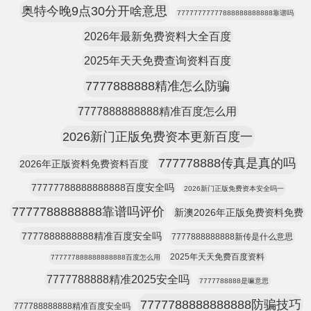
奥特今晚9点30分开啥意思
77777777777888888888888靠谱吗
2026年最新免费资料大全百度
2025年天天免费查询资料百度
7777888888精准怎么防骗
7777888888888精准百度怎么用
2026新门正版免费资本更新百度一
777778888传真是真的吗
2026年正版资料免费资料百度
77777788888888888百度安全吗
2026新门正版免费资本安全吗一
7777788888888靠谱吗评价
新澳2026年正版免费资料免费
7777888888888精准百度安全吗
7777888888888新传是什么意思
2025年天天免费百度资料
777777888888888888百度怎么用
7777788888精准2025安全吗
7777788888是嘛意思
7777788888888888防骗技巧
777788888888精准百度安全吗