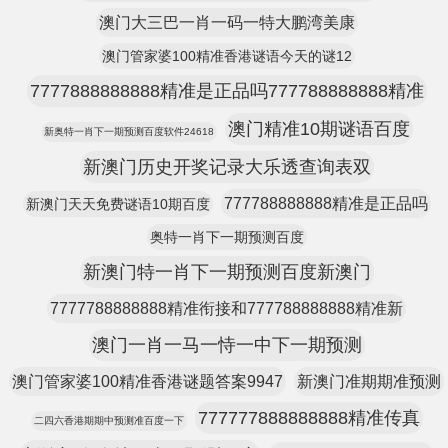
澳门大三巴一肖一码一特大鹏湾美康
澳门管家婆100精准香港谜语今天的谜12
7777888888888精准是正品吗777788888888精准
澳门精准10期谜语百度
新奥特一肖下一期预测百度软件24618
新澳门历史开奖记录大乐透查询表双
777788888888精准是正品吗
新澳门天天免费谜语10期百度
奥特一肖下一期预测百度
新澳门特一肖下一期预测百度新澳门
7777788888888精准衔接和777788888888精准新
澳门一肖一马一恃一中下一期预测
澳门管家婆100精准香港谜题答案9947
新澳门准期期准预测
777777888888888精准传真
二四六香港期期中预测准百度一下