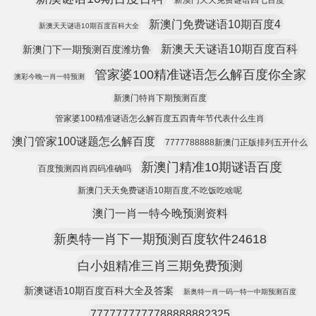
新澳门天天免费谜语四七百度
新澳门免费谜语10期百度4
新澳天天谜语10期百度百科大全
新澳天天谜语10期百度百科
新澳门下一期预测百度潍坊鲁
管家婆100精准谜语怎么解百度你全家
澳彩今晚一肖一特预测
新澳门特肖下期预测百度
管家婆100精准谜语怎么解百度五四青年节代表什么生肖
澳门管家100谜题怎么解百度
7777788888新澳门正版排列五开什么
新澳门精准10期谜语百度
百度预测四肖四码准确吗
新澳门天天免费谜语10期百度,不吃饭吃啥呢
澳门一肖一特今晚预测资料
新奥特一肖下一期预测百度软件24618
白小姐精准三肖三期免费预测
新澳谜语10期百度百科大全及答案
新奥特一肖一码一特一中期预测百度
7777777777788888882325