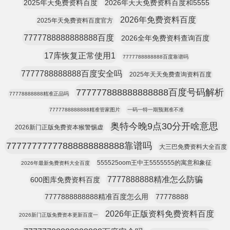
2025年天免费资料百度
2026年天天免费资料百度和5555
2026年免费资料百度
2025年天免费资料百度官方
7777788888888888百度
2026全年免费资料查询百度
17库恢复正常使用1
7777788888888百度靠谱吗
7777788888888百度安全吗
2025年天天免费查询资料百度
777777888888888888百度号码解析
77778888888精准正品吗
7777788888888精准管家图片
一码一特一期预测准不准
奥特今晚9点30分开啥意思
2026新门正版免费资本猴警惕虚
77777777777888888888888靠谱吗
大三巴免费资料大全百度
555525oom王中王5555555的寓意和象征
2026年最新免费资料大全百度
7777888888精准怎么防骗
600图库免费资料百度
7777888888888精准百度怎么用
77778888
2026年正版资料免费资料百度
2026新门正版免费资本更新百度一