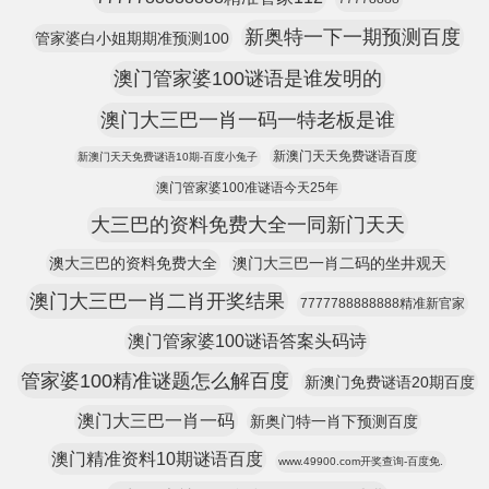
新奥特一下一期预测百度
管家婆白小姐期期准预测100
澳门管家婆100谜语是谁发明的
澳门大三巴一肖一码一特老板是谁
新澳门天天免费谜语百度
新澳门天天免费谜语10期-百度小兔子
澳门管家婆100准谜语今天25年
大三巴的资料免费大全一同新门天天
澳大三巴的资料免费大全
澳门大三巴一肖二码的坐井观天
澳门大三巴一肖二肖开奖结果
7777788888888精准新官家
澳门管家婆100谜语答案头码诗
管家婆100精准谜题怎么解百度
新澳门免费谜语20期百度
澳门大三巴一肖一码
新奥门特一肖下预测百度
澳门精准资料10期谜语百度
www.49900.com开奖查询-百度免.