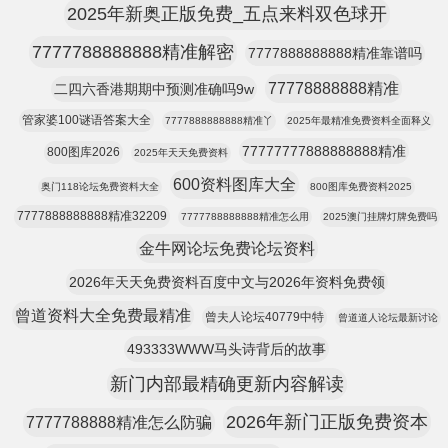
2025年新奥正版免费_五点来料双色球开
7777788888888精准解密
7777888888888精准靠谱吗
77778888888精准
二四六香港期期中预测准确吗9w
管家婆100谜语答案大全
7777888888888精准丫
2025年最精准免费资料全面释义
77777777888888888精准
800图库2026
2025年天天免费资料
600资料图库大全
奥门118论坛免费资料大全
800图库免费资料2025
7777888888888精准32209
7777788888888精准怎么用
2025澳门挂牌灯牌免费吗
金牛网论坛免费论坛资料
2026年天天免费资料百度中文与2026年资料免费领
曾道资料大全免费最精准
曾夫人论坛40779中特
曾道道人论坛最新讨论
493333WWW马头诗背后的故事
新门内部最精确更新内容解读
2026年新门正版免费资本
7777788888精准怎么防骗