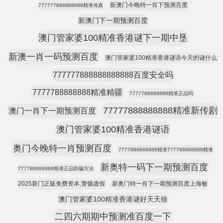
新澳门今晚特一肖下预测百度
777777888888888精准传真
新澳门下一期预测百度
澳门管家婆100精准香港谜下一期中垦
新澳一肖一码预测百度
澳门管家婆100精准香港谜语今天的谜什么
777777888888888888百度安全吗
7777788888888精准精疆
7777788888888精准正品吗
77777888888888精准新传剧
澳门一肖下一期预测百度
澳门管家婆100精准香港谜语
奥门今晚特一肖预测百度
7777888888888精准777788888888精准
新奥特一码下一期预测百度
777788888888精准正品防骗方法
2025新门正版免费资本,警惕虚假
新奥门特一肖下一期预测百度上海敏
澳门管家婆100精准香港谜好天天徐
二四六期期中预测准百度一下