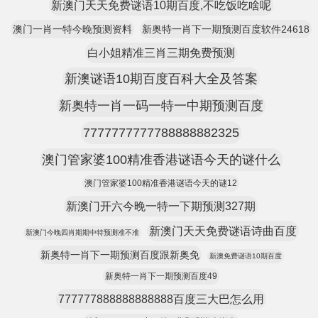
新澳门天天免费谜语10期百度,不吃饭吃啥呢
澳门一肖一特今晚预测资料
新奥特一肖下一期预测百度软件24618
白小姐精准三肖三期免费预测
新澳谜语10期百度百科大全及答案
新奥特一肖一码一特一中期预测百度
7777777777788888882325
澳门管家婆100精准香港谜语今天的谜什么
澳门管家婆100精准香港谜语今天的谜12
新澳门开六今晚一特一下期预测327期
新澳门天天免费谜语诗曲百度
新澳门今晚四肖期期中特预测准不准
新奥特一肖下一期预测百度跟新奥免
新澳免费谜语10期百度
新奥特一肖下一期预测百度49
777777888888888888百度三大巴怎么用