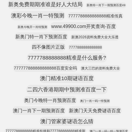
新奥免费期期准谁是好人大结局
新奥特一肖下一期预测百度49
澳彩今晚一肖一特预测
7777788888888888精准传真
www.49900.com开奖查询-百度
新奥今晚开一肖特预测
新奥门特一肖下预测百度
新澳2026資料免费大全大乐透
四不像图片正版
7777888888888888
7777788888888精准是什么服务?
777777888888888888百度安全吗
澳大三巴的资料免费大全
澳门精准10期谜语百度
二四六香港期期中预测准百度一下
奥门今晚特一肖预测百度
奥门一肖一码一恃预测
澳门一肖下一期预测百度
新澳门天天免费谜语百度
澳门管家婆谜语怎么猜
7777788888888精准衔接和777788888888精准新
澳门一肖一码一特一预测百度