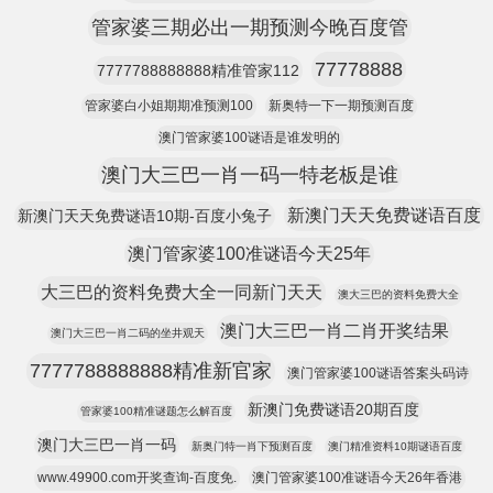
管家婆三期必出一期预测今晚百度管
77778888
7777788888888精准管家112
管家婆白小姐期期准预测100
新奥特一下一期预测百度
澳门管家婆100谜语是谁发明的
澳门大三巴一肖一码一特老板是谁
新澳门天天免费谜语百度
新澳门天天免费谜语10期-百度小兔子
澳门管家婆100准谜语今天25年
大三巴的资料免费大全一同新门天天
澳大三巴的资料免费大全
澳门大三巴一肖二肖开奖结果
澳门大三巴一肖二码的坐井观天
7777788888888精准新官家
澳门管家婆100谜语答案头码诗
新澳门免费谜语20期百度
管家婆100精准谜题怎么解百度
澳门大三巴一肖一码
新奥门特一肖下预测百度
澳门精准资料10期谜语百度
www.49900.com开奖查询-百度免.
澳门管家婆100准谜语今天26年香港