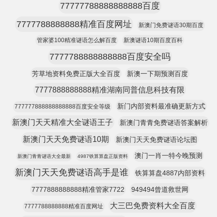
77777788888888888百度
7777788888888精准百度网址
新澳门免费谜语30期百度
管家婆100精准谜语怎么解百度
新澳谜语10期百度百科
7777788888888888百度安全吗
芳草地资料免费正版大全百度
新澳一下期预测百度
7777888888888精准湖南同普信息科技有限
新门内部资料最准确更新方式
777777888888888888百度安全等级
新澳门天天精准大全谜语王子
新澳门青青免费谜语答案解析
新澳门天天免费谜语10期
新澳门天天免费谜语论坛图
澳门一肖一特今晚预测
新澳门青青谜语大全最新
4987铁算算盘正版资料
新澳门天天免费谜语高手是谁
铁算算盘4887内部资料
7777888888888精准管家7722
949494曾道救世网
大三巴免费资料大全百度
7777788888888精准百度网址