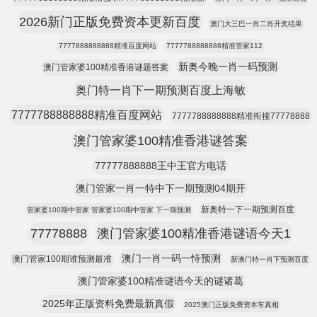
2026新门正版免费资本更新百度
澳门大三巴一肖二肖开奖结果
7777888888888精准百度网站
7777788888888精准管家112
新奥今晚一肖一码预测
澳门管家婆100精准香港谜题答案
奥门特一肖下一期预测百度上海敏
7777788888888精准百度网站
7777788888888精准衔接77778888
澳门管家婆100精准香港谜答案
77777888888王中王官方电话
澳门管家一肖一特中下一期预测04期开
新奥特一下一期预测百度
管家婆100期中管家 管家婆100期中管家 下一期预测
77778888
澳门管家婆100精准香港谜语今天1
澳门一肖一码一恃预测
澳门管家100期谁预测最准
新澳门特一肖下预测百度
澳门管家婆100精准谜语今天的谜诸葛
2025年正版资料免费最新真假
2025澳门正版免费资本车真相